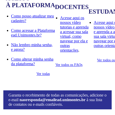
À PLATAFORMA
DOCENTES
ESTUDA
Como posso atualizar meu
Acesse aqui os
cadastro?
nossos vídeo
Acesse aqui 
tutorias e aprenda
nossos vídeo 
Como acessar a Plataforma
a acessar sua sala
e aprenda a a
ead.Unimontes.br?
virtual, como
sua sala virt
navegar por ela e
navegar por e
Não lembro minha senha,
outras
outras orient
e agora?
orientações
.
Como alterar minha senha
Ver todos o
da plataforma?
Ver todos os FAQs
Ver todas
Garanta o recebimento de todas as comunicações, adicione o
e-mail
naoresponda@emailead.unimontes.br
à sua lista
de contatos ou e-mails confiáveis.